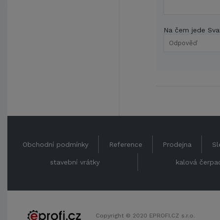
Na čem jede Sva
Obchodní podmínky
Reference
Prodejna
Sl
stavební vrátky
kalová čerpa
Copyright © 2020 EPROFI.CZ s.r.o.