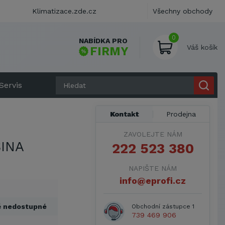
Klimatizace.zde.cz
Všechny obchody
0
NABÍDKA PRO
Váš košík
FIRMY
Servis
Kontakt
Prodejna
ZAVOLEJTE NÁM
INA
222 523 380
NAPIŠTE NÁM
info@eprofi.cz
ě nedostupné
Obchodní zástupce 1
739 469 906