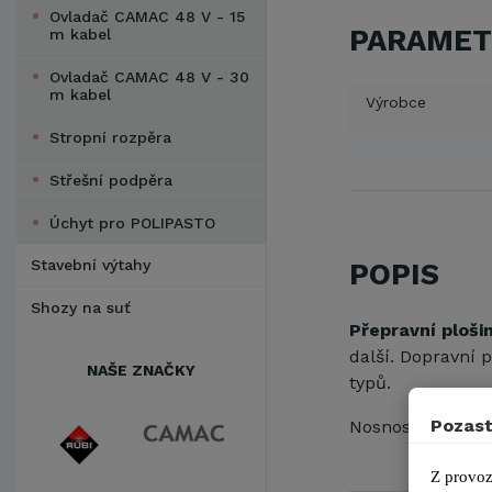
Ovladač CAMAC 48 V - 15
PARAMET
m kabel
Ovladač CAMAC 48 V - 30
m kabel
Výrobce
Stropní rozpěra
Střešní podpěra
Úchyt pro POLIPASTO
Stavební výtahy
POPIS
Shozy na suť
Přepravní ploši
další. Dopravní 
NAŠE ZNAČKY
typů.
Pozast
Nosnost dopravn
Z provoz