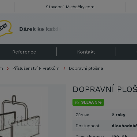
Stavební-Míchačky.com
D
á
r
e
k
k
e
k
a
ž
d
é
m
u
v
r
á
t
k
u
C
A
M
A
C
-
n
á
ř
a
Reference
Kontakt
om
Příslušenství k vrátkům
Dopravní plošina
DOPRAVNÍ PLOŠ
SLEVA 5%
Záruka
2 roky
Dostupnost
dlouhodob
Cena dopravy
129 Kč