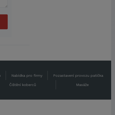
ů
Nabídka pro firmy
Pozastavení provozu patička
Čištění koberců
Masáže