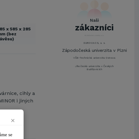
UNIVERZITA PARDUBICE
ŠKODA AUTO a.s.
Mendelova univerzita v
Naši
Brně,Správa kolejí a menz
zákazníci
85 x 585 x 285
Arcibiskupství pražské
mm (bez
Kostelecké uzeniny a.s.
ávěsu)
EUROVIA CS, a. s.
Zápodočeská univerzita v Plzni
VŠB-Technická univerzita Ostrava
Jihočeská univerzita v Českých
Budějovicích
Metrostav a.s.
UNIVERZITA PARDUBICE
árnice, cihly a
ŠKODA AUTO a.s.
MINOR i jiných
Mendelova univerzita v
Brně,Správa kolejí a menz
Arcibiskupství pražské
×
Kostelecké uzeniny a.s.
EUROVIA CS, a. s.
me se 
Zápodočeská univerzita v Plzni