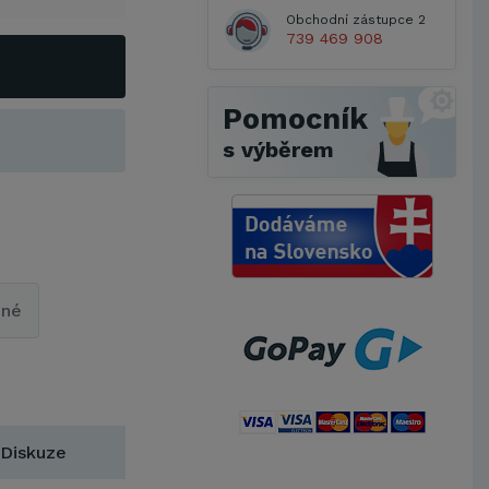
Obchodní zástupce 2
739 469 908
Pomocník
s výběrem
pné
Diskuze
Metrostav a.s.