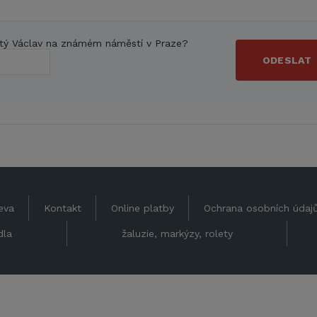
tý Václav na známém náměstí v Praze?
ODESLAT
eva
Kontakt
Online platby
Ochrana osobních údaj
dla
žaluzie, markýzy, rolety