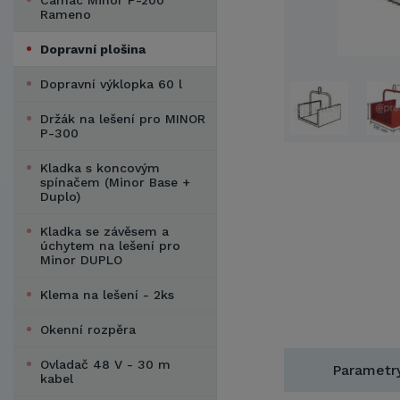
Camac Minor P-200
Rameno
Dopravní plošina
Dopravní výklopka 60 l
Držák na lešení pro MINOR
P-300
Kladka s koncovým
spínačem (Minor Base +
Duplo)
Kladka se závěsem a
úchytem na lešení pro
Minor DUPLO
Klema na lešení - 2ks
Okenní rozpěra
Ovladač 48 V - 30 m
Parametr
kabel