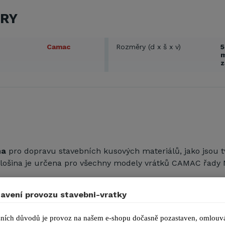
RY
Camac
Rozměry (d x š x v)
5
z
na
pro dopravu stavebních kusových materiálů, jako jsou tv
plošina je určena pro všechny modely vrátků CAMAC řady 
avení provozu stavebni-vratky
í plošiny CAMAC je 325 kg.
ních důvodů je provoz na našem e-shopu dočasně pozastaven, omlouvá