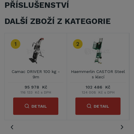
PŘÍSLUŠENSTVÍ
DALŠÍ ZBOŽÍ Z KATEGORIE
1
2
A
Camac DRIVER 100 kg -
Haemmerlin CASTOR Steel
9m
s klecí
95 978 Kč
102 486 Kč
116 133 Kč s DPH
124 008 Kč s DPH
DETAIL
DETAIL