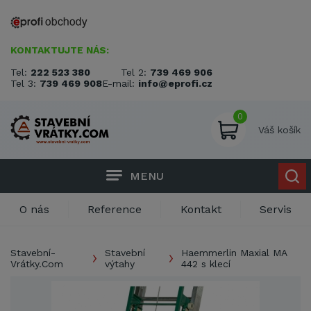
KONTAKTUJTE NÁS:
Tel:
222 523 380
Tel 2:
739 469 906
Tel 3:
739 469 908
E-mail:
info@eprofi.cz
0
Váš košík
MENU
O nás
Reference
Kontakt
Servis
Stavební-
Stavební
Haemmerlin Maxial MA
Vrátky.Com
výtahy
442 s klecí