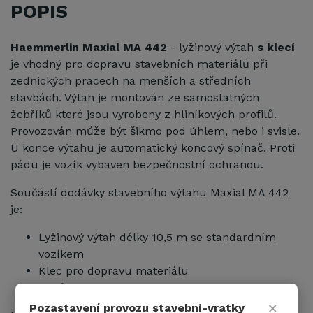
POPIS
Haemmerlin Maxial MA 442
- lyžinový výtah
s klecí
je vhodný pro dopravu stavebních materiálů při
zednických pracech na menších a středních
stavbách. Výtah je montován ze samostatných
žebříků které jsou vyrobeny z hliníkových profilů.
Provozován může být šikmo pod úhlem, nebo i svisle.
U konce výtahu je automatický koncový spínač. Proti
pádu je vozík vybaven bezpečnostní ochranou.
Součástí dodávky stavebního výtahu Maxial MA 442
je:
Lyžinový výtah délky 10,5 m se standardním
vozíkem
Klec pro dopravu materiálu
Hliníkový kloub v rozsahu 20 - 40
°
×
Pozastavení provozu stavebni-vratky