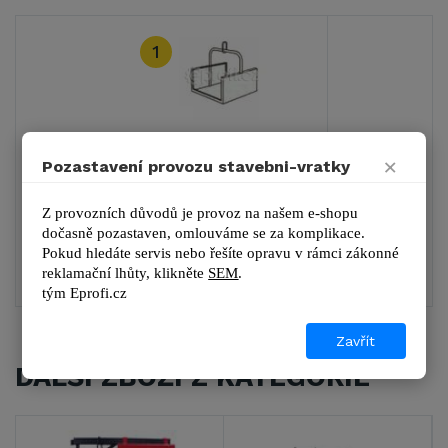
1
Dopravní plošina
×
Pozastavení provozu stavebni-vratky
3 485 Kč
Z provozních důvodů je provoz na našem e-shopu 
4 216 Kč s DPH
dočasně pozastaven, omlouváme se za komplikace.
Pokud hledáte servis nebo řešíte opravu v rámci zákonné 
DETAIL
reklamační lhůty, kl
ikněte 
SEM
.
tým 
Eprofi.cz
Zavřít
DALŠÍ ZBOŽÍ Z KATEGORIE