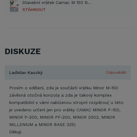
Stavební vrátek Camac M 150 BRICO Prospekt (PDF)
STÁHNOUT
DISKUZE
Ladislav Kaucký
Odpovědět
Prosím o sdělení, zda je součástí vrátku Minor M-150
závěsná otočná konzola a zda je takový komplex
kompatibilní s vámi nabízenou stropní rozpěrou( u této
je uvedeno určení jen pro vrátky CAMAC MINOR P-150,
MINOR P-200, MINOR PF-200, MINOR 2003, MINOR
MILLENIUM a MINOR BASE 325)
Děkuji.